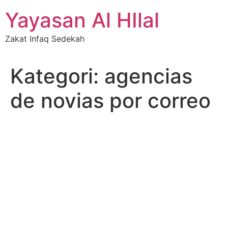
Skip
Yayasan Al HIlal
to
content
Zakat Infaq Sedekah
Kategori:
agencias
de novias por correo