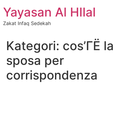
Skip
Yayasan Al HIlal
to
content
Zakat Infaq Sedekah
Kategori:
cos’ГЁ la
sposa per
corrispondenza