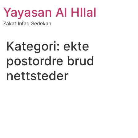
Skip
Yayasan Al HIlal
to
content
Zakat Infaq Sedekah
Kategori:
ekte
postordre brud
nettsteder