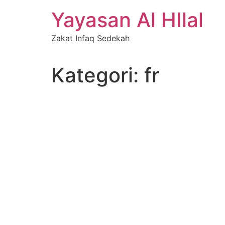
Skip
Yayasan Al HIlal
to
content
Zakat Infaq Sedekah
Kategori:
fr