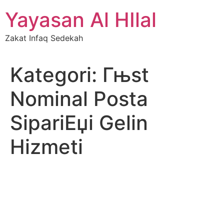
Skip
Yayasan Al HIlal
to
content
Zakat Infaq Sedekah
Kategori:
Гњst
Nominal Posta
SipariЕџi Gelin
Hizmeti