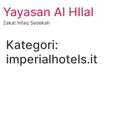
Skip
Yayasan Al HIlal
to
content
Zakat Infaq Sedekah
Kategori:
imperialhotels.it