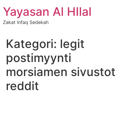
Skip
Yayasan Al HIlal
to
content
Zakat Infaq Sedekah
Kategori:
legit
postimyynti
morsiamen sivustot
reddit