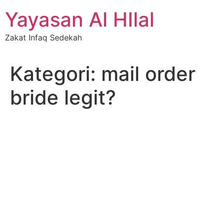
Skip
Yayasan Al HIlal
to
content
Zakat Infaq Sedekah
Kategori:
mail order
bride legit?