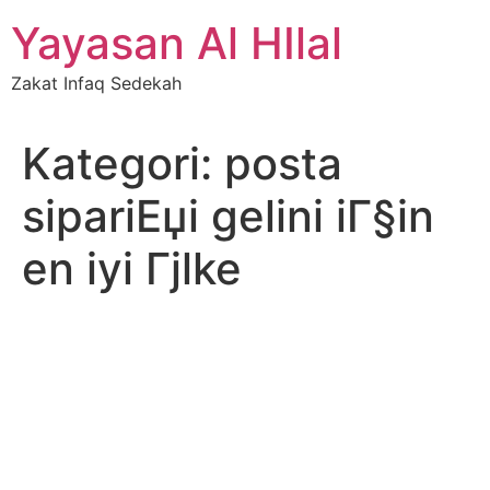
Skip
Yayasan Al HIlal
to
content
Zakat Infaq Sedekah
Kategori:
posta
sipariЕџi gelini iГ§in
en iyi Гјlke