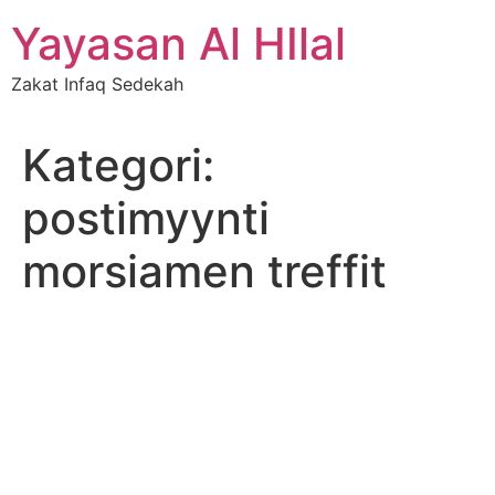
Skip
Yayasan Al HIlal
to
content
Zakat Infaq Sedekah
Kategori:
postimyynti
morsiamen treffit