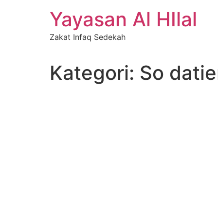
Skip
Yayasan Al HIlal
to
content
Zakat Infaq Sedekah
Kategori:
So datie