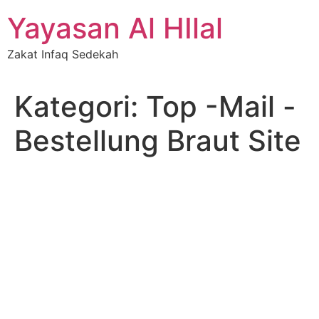
Skip
Yayasan Al HIlal
to
content
Zakat Infaq Sedekah
Kategori:
Top -Mail -
Bestellung Braut Site