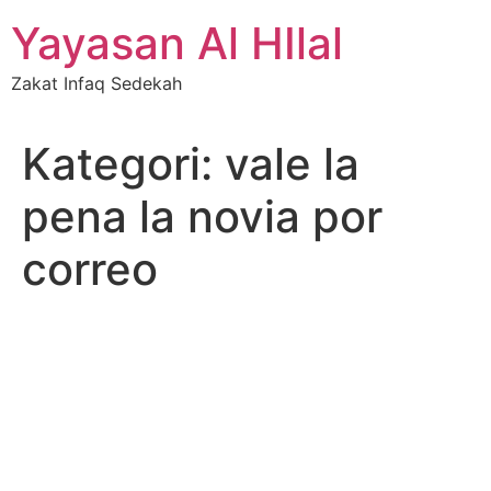
Skip
Yayasan Al HIlal
to
content
Zakat Infaq Sedekah
Kategori:
vale la
pena la novia por
correo