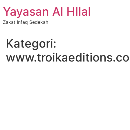
Skip
Yayasan Al HIlal
to
content
Zakat Infaq Sedekah
Kategori:
www.troikaeditions.co