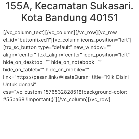
155A, Kecamatan Sukasari.
Kota Bandung 40151
[/vc_column_text][/vc_column][/vc_row][vc_row
el_id=”buttonfixed1″][vc_column icons_position=”left”]
[trx_sc_button type=”default” new_window=””
align=”center” text_align=”center” icon_position=”left”
hide_on_desktop=”” hide_on_notebook=””
hide_on_tablet=”” hide_on_mobile=””
link=”https://pesan.link/WisataQuran” title=”Klik Disini
Untuk donasi”
css=”.vc_custom_1576532828518{background-color:
#55ba68 !important;}”][/vc_column][/vc_row]