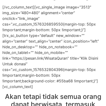
[/vc_column_text][vc_single_image image=”3513″
img_size=”480×480″ alignment=”center”
onclick=”link_image”
css=”.vc_custom_1576326859550{margin-top: 50px
!important;margin-bottom: 50px !important;}”]
[trx_sc_button type=”default” new_window=””
align=”center” text_align=”center” icon_position=”left”
hide_on_desktop=”” hide_on_notebook=””
hide_on_tablet=”” hide_on_mobile=””
link=”https://pesan.link/WisataQuran” title=”Klik Disini
Untuk donasi”
css=”.vc_custom_1576532804396{margin-top: 50px
!important;margin-bottom: 50px
!important;background-color: #55ba68 !important;}”]
[vc_column_text]
Akan tetapi tidak semua orang
dapat berwisata, termasuk