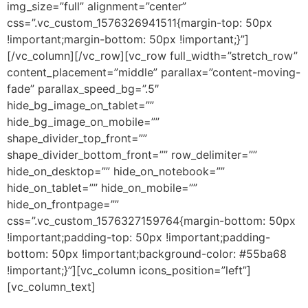
img_size=”full” alignment=”center”
css=”.vc_custom_1576326941511{margin-top: 50px
!important;margin-bottom: 50px !important;}”]
[/vc_column][/vc_row][vc_row full_width=”stretch_row”
content_placement=”middle” parallax=”content-moving-
fade” parallax_speed_bg=”.5″
hide_bg_image_on_tablet=””
hide_bg_image_on_mobile=””
shape_divider_top_front=””
shape_divider_bottom_front=”” row_delimiter=””
hide_on_desktop=”” hide_on_notebook=””
hide_on_tablet=”” hide_on_mobile=””
hide_on_frontpage=””
css=”.vc_custom_1576327159764{margin-bottom: 50px
!important;padding-top: 50px !important;padding-
bottom: 50px !important;background-color: #55ba68
!important;}”][vc_column icons_position=”left”]
[vc_column_text]