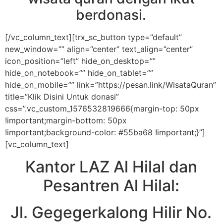
berdonasi.
[/vc_column_text][trx_sc_button type=”default”
new_window=”” align=”center” text_align=”center”
icon_position=”left” hide_on_desktop=””
hide_on_notebook=”” hide_on_tablet=””
hide_on_mobile=”” link=”https://pesan.link/WisataQuran”
title=”Klik Disini Untuk donasi”
css=”.vc_custom_1576532819666{margin-top: 50px
!important;margin-bottom: 50px
!important;background-color: #55ba68 !important;}”]
[vc_column_text]
Kantor LAZ Al Hilal dan
Pesantren Al Hilal:
Jl. Gegegerkalong Hilir No.