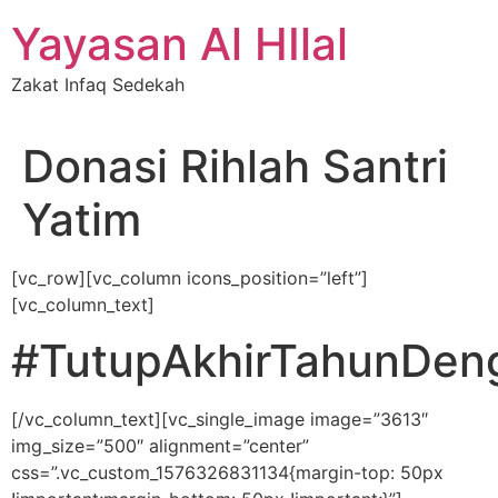
Skip
Yayasan Al HIlal
to
content
Zakat Infaq Sedekah
Donasi Rihlah Santri
Yatim
[vc_row][vc_column icons_position=”left”]
[vc_column_text]
#TutupAkhirTahunDen
[/vc_column_text][vc_single_image image=”3613″
img_size=”500″ alignment=”center”
css=”.vc_custom_1576326831134{margin-top: 50px