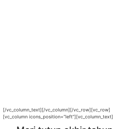
Dengan keterbatasan itu,
mari berbagi kebahagiaan
bersama mereka melalui
kegiatan bermanfaat
dengan tema
“Wisata Quran dan Liburan
Akhir Tahun Santri Yatim
dan Penghafal Al Quran”
Berlibur Sembari Belajar
[/vc_column_text][/vc_column][/vc_row][vc_row]
[vc_column icons_position=”left”][vc_column_text]