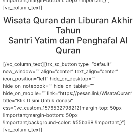
!important;margin-bottom: 50px !important;}”]
[vc_column_text]
Wisata Quran dan Liburan Akhir
Tahun
Santri Yatim dan Penghafal Al
Quran
[/vc_column_text][trx_sc_button type=”default”
new_window=”” align=”center” text_align=”center”
icon_position=”left” hide_on_desktop=””
hide_on_notebook=”” hide_on_tablet=””
hide_on_mobile=”” link=”https://pesan.link/WisataQuran”
title=”Klik Disini Untuk donasi”
css=”.vc_custom_1576532798212{margin-top: 50px
!important;margin-bottom: 50px
!important;background-color: #55ba68 !important;}”]
[vc_column_text]