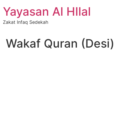
Skip
Yayasan Al HIlal
to
content
Zakat Infaq Sedekah
Wakaf Quran (Desi)