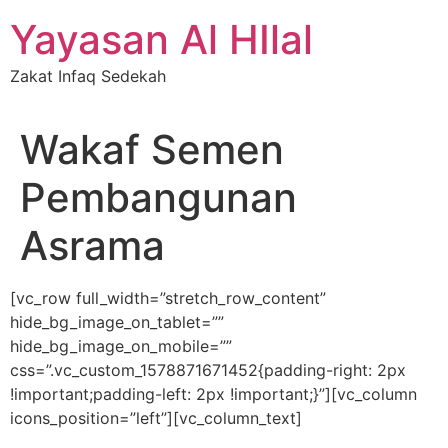
Skip
Yayasan Al HIlal
to
content
Zakat Infaq Sedekah
Wakaf Semen
Pembangunan
Asrama
[vc_row full_width=”stretch_row_content”
hide_bg_image_on_tablet=””
hide_bg_image_on_mobile=””
css=”.vc_custom_1578871671452{padding-right: 2px
!important;padding-left: 2px !important;}”][vc_column
icons_position=”left”][vc_column_text]