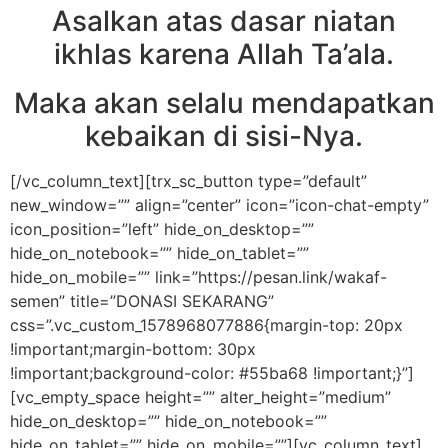
Asalkan atas dasar niatan
ikhlas karena Allah Ta’ala.
Maka akan selalu mendapatkan
kebaikan di sisi-Nya.
[/vc_column_text][trx_sc_button type=”default”
new_window=”” align=”center” icon=”icon-chat-empty”
icon_position=”left” hide_on_desktop=””
hide_on_notebook=”” hide_on_tablet=””
hide_on_mobile=”” link=”https://pesan.link/wakaf-
semen” title=”DONASI SEKARANG”
css=”.vc_custom_1578968077886{margin-top: 20px
!important;margin-bottom: 30px
!important;background-color: #55ba68 !important;}”]
[vc_empty_space height=”” alter_height=”medium”
hide_on_desktop=”” hide_on_notebook=””
hide_on_tablet=”” hide_on_mobile=””][vc_column_text]