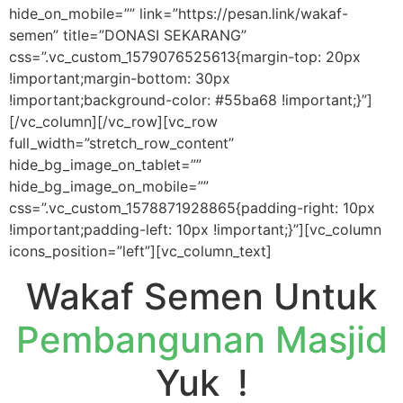
hide_on_mobile=”” link=”https://pesan.link/wakaf-
semen” title=”DONASI SEKARANG”
css=”.vc_custom_1579076525613{margin-top: 20px
!important;margin-bottom: 30px
!important;background-color: #55ba68 !important;}”]
[/vc_column][/vc_row][vc_row
full_width=”stretch_row_content”
hide_bg_image_on_tablet=””
hide_bg_image_on_mobile=””
css=”.vc_custom_1578871928865{padding-right: 10px
!important;padding-left: 10px !important;}”][vc_column
icons_position=”left”][vc_column_text]
Wakaf Semen Untuk
Pembangunan Masjid
Yuk
–
!