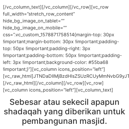
[/vc_column_text][/vc_column][/vc_row][vc_row
full_width=”stretch_row_content”
hide_bg_image_on_tablet=””
hide_bg_image_on_mobile=””
css=”.vc_custom_1578871758514{margin-top: 30px
!important;margin-bottom: 30px !important;padding-
top: 50px !important;padding-right: 3px
!important;padding-bottom: 50px !important;padding-
left: 3px !important;background-color: #55ba68
!important;}”][vc_column icons_position=”left”]
[vc_raw_html]JTNDaDIlMjBzdHlsZSUzRCUyMmNvbG9y
[/vc_raw_html][/vc_column][/vc_row][vc_row]
[vc_column icons_position=”left”][vc_column_text]
Sebesar atau sekecil apapun
shadaqah yang diberikan untuk
pembangunan masjid.