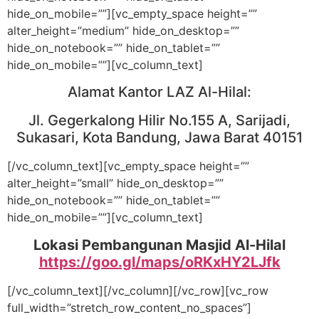
hide_on_mobile=””][vc_empty_space height=””
alter_height=”medium” hide_on_desktop=””
hide_on_notebook=”” hide_on_tablet=””
hide_on_mobile=””][vc_column_text]
Alamat Kantor LAZ Al-Hilal:
Jl. Gegerkalong Hilir No.155 A, Sarijadi,
Sukasari, Kota Bandung, Jawa Barat 40151
[/vc_column_text][vc_empty_space height=””
alter_height=”small” hide_on_desktop=””
hide_on_notebook=”” hide_on_tablet=””
hide_on_mobile=””][vc_column_text]
Lokasi Pembangunan Masjid Al-Hilal
https://goo.gl/maps/oRKxHY2LJfk
[/vc_column_text][/vc_column][/vc_row][vc_row
full_width=”stretch_row_content_no_spaces”]