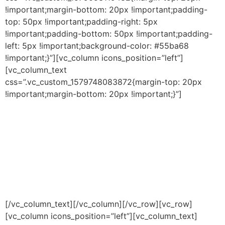
!important;margin-bottom: 20px !important;padding-
top: 50px !important;padding-right: 5px
!important;padding-bottom: 50px !important;padding-
left: 5px !important;background-color: #55ba68
!important;}”][vc_column icons_position=”left”]
[vc_column_text
css=”.vc_custom_1579748083872{margin-top: 20px
!important;margin-bottom: 20px !important;}”]
Siapa Berani?
Membangun Rumah di Surga.
Dengan Cara Membangun Masji
di Dunia.
[/vc_column_text][/vc_column][/vc_row][vc_row]
[vc_column icons_position=”left”][vc_column_text]