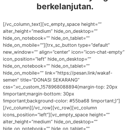
berkelanjutan.
[/vc_column_text][vc_empty_space height=””
alter_height=”medium” hide_on_desktop=””
hide_on_notebook=”” hide_on_tablet=””
hide_on_mobile=””][trx_sc_button type=”default”
new_window=”” align=”center” icon=”icon-chat-empty”
icon_position=”left” hide_on_desktop=””
hide_on_notebook=”” hide_on_tablet=””
hide_on_mobile=”” link=”https://pesan.link/wakaf-
semen” title=”DONASI SEKARANG”
css=”.vc_custom_1578968088894{margin-top: 20px
!important;margin-bottom: 30px
!important;background-color: #55ba68 !important;}”]
[/vc_column][/vc_row][vc_row][vc_column
icons_position=”left”][vc_empty_space height=””
alter_height=”medium” hide_on_desktop=””
hide_on_notebook=”” hide_on_tablet=””