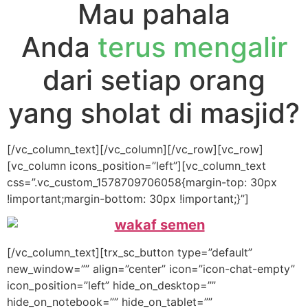
Mau pahala
Anda
terus mengalir
dari setiap orang
yang sholat di masjid?
[/vc_column_text][/vc_column][/vc_row][vc_row]
[vc_column icons_position=”left”][vc_column_text
css=”.vc_custom_1578709706058{margin-top: 30px
!important;margin-bottom: 30px !important;}”]
[/vc_column_text][trx_sc_button type=”default”
new_window=”” align=”center” icon=”icon-chat-empty”
icon_position=”left” hide_on_desktop=””
hide_on_notebook=”” hide_on_tablet=””