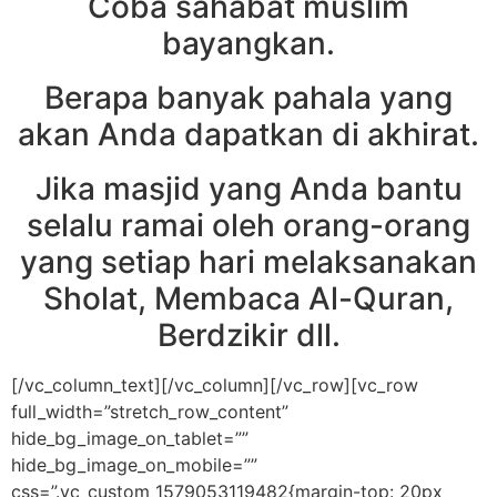
Coba sahabat muslim
bayangkan.
Berapa banyak pahala yang
akan Anda dapatkan di akhirat.
Jika masjid yang Anda bantu
selalu ramai oleh orang-orang
yang setiap hari melaksanakan
Sholat, Membaca Al-Quran,
Berdzikir dll.
[/vc_column_text][/vc_column][/vc_row][vc_row
full_width=”stretch_row_content”
hide_bg_image_on_tablet=””
hide_bg_image_on_mobile=””
css=”.vc_custom_1579053119482{margin-top: 20px