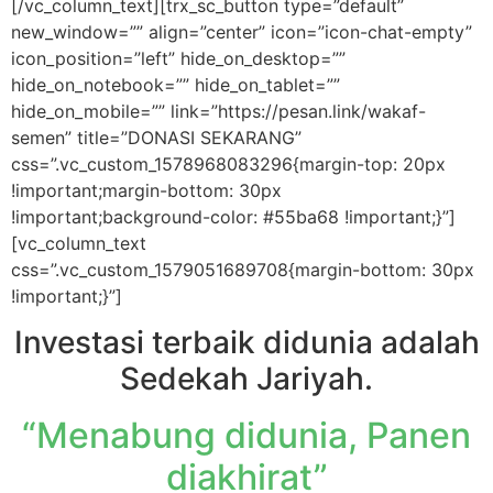
[/vc_column_text][trx_sc_button type=”default”
new_window=”” align=”center” icon=”icon-chat-empty”
icon_position=”left” hide_on_desktop=””
hide_on_notebook=”” hide_on_tablet=””
hide_on_mobile=”” link=”https://pesan.link/wakaf-
semen” title=”DONASI SEKARANG”
css=”.vc_custom_1578968083296{margin-top: 20px
!important;margin-bottom: 30px
!important;background-color: #55ba68 !important;}”]
[vc_column_text
css=”.vc_custom_1579051689708{margin-bottom: 30px
!important;}”]
Investasi terbaik didunia adalah
Sedekah Jariyah.
“Menabung didunia, Panen
diakhirat”