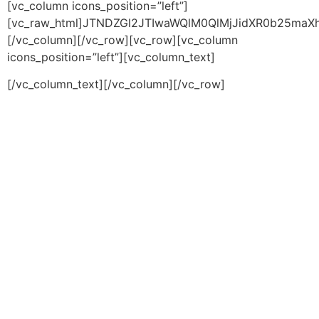
[vc_column icons_position=”left”]
[vc_raw_html]JTNDZGl2JTIwaWQlM0QlMjJidXR0b25ma
[/vc_column][/vc_row][vc_row][vc_column
icons_position=”left”][vc_column_text]
[/vc_column_text][/vc_column][/vc_row]