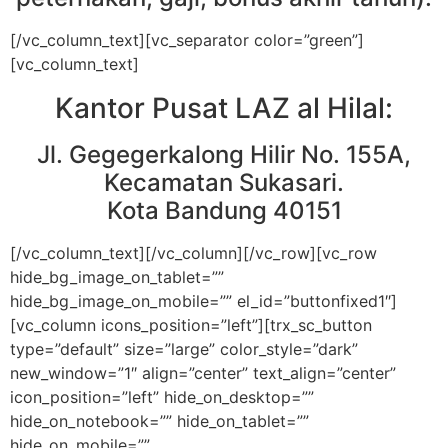
[/vc_column_text][vc_separator color=”green”]
[vc_column_text]
Kantor Pusat LAZ al Hilal:
Jl. Gegegerkalong Hilir No. 155A,
Kecamatan Sukasari.
Kota Bandung 40151
[/vc_column_text][/vc_column][/vc_row][vc_row
hide_bg_image_on_tablet=””
hide_bg_image_on_mobile=”” el_id=”buttonfixed1″]
[vc_column icons_position=”left”][trx_sc_button
type=”default” size=”large” color_style=”dark”
new_window=”1″ align=”center” text_align=”center”
icon_position=”left” hide_on_desktop=””
hide_on_notebook=”” hide_on_tablet=””
hide_on_mobile=””