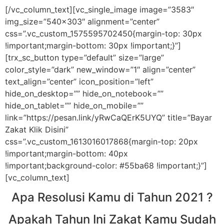
[/vc_column_text][vc_single_image image=”3583″
img_size=”540×303″ alignment=”center”
css=”.vc_custom_1575595702450{margin-top: 30px
!important;margin-bottom: 30px !important;}”]
[trx_sc_button type=”default” size=”large”
color_style=”dark” new_window=”1″ align=”center”
text_align=”center” icon_position=”left”
hide_on_desktop=”” hide_on_notebook=””
hide_on_tablet=”” hide_on_mobile=””
link=”https://pesan.link/yRwCaQErK5UYQ” title=”Bayar
Zakat Klik Disini”
css=”.vc_custom_1613016017868{margin-top: 20px
!important;margin-bottom: 40px
!important;background-color: #55ba68 !important;}”]
[vc_column_text]
Apa Resolusi Kamu di Tahun 2021 ?
Apakah Tahun Ini Zakat Kamu Sudah