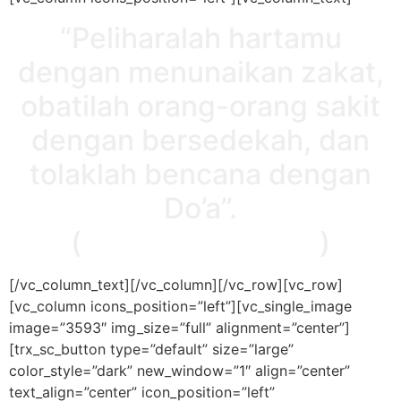
“Peliharalah hartamu
dengan menunaikan zakat,
obatilah orang-orang sakit
dengan bersedekah, dan
tolaklah bencana dengan
Do’a”.
(
HR. AT-Thabrany
)
[/vc_column_text][/vc_column][/vc_row][vc_row]
[vc_column icons_position=”left”][vc_single_image
image=”3593″ img_size=”full” alignment=”center”]
[trx_sc_button type=”default” size=”large”
color_style=”dark” new_window=”1″ align=”center”
text_align=”center” icon_position=”left”