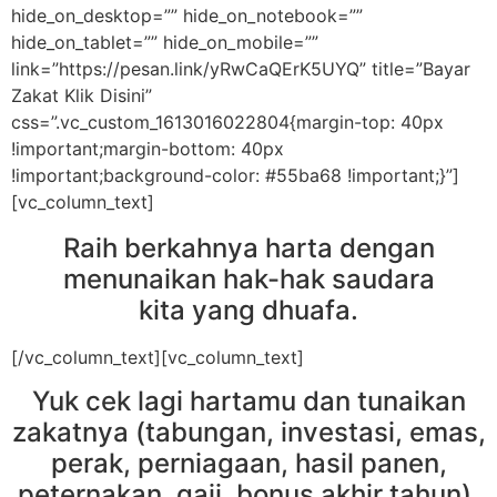
hide_on_desktop=”” hide_on_notebook=””
hide_on_tablet=”” hide_on_mobile=””
link=”https://pesan.link/yRwCaQErK5UYQ” title=”Bayar
Zakat Klik Disini”
css=”.vc_custom_1613016022804{margin-top: 40px
!important;margin-bottom: 40px
!important;background-color: #55ba68 !important;}”]
[vc_column_text]
Raih berkahnya harta dengan
menunaikan hak-hak saudara
kita yang dhuafa.
[/vc_column_text][vc_column_text]
Yuk cek lagi hartamu dan tunaikan
zakatnya (tabungan, investasi, emas,
perak, perniagaan, hasil panen,
peternakan, gaji, bonus akhir tahun).