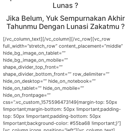
Lunas ?
Jika Belum, Yuk Sempurnakan Akhir
Tahunmu Dengan Lunasi Zakatmu ?
[/vc_column_text][/vc_column][/vc_row][vc_row
full_width=”stretch_row” content_placement=”middle”
hide_bg_image_on_tablet=””
hide_bg_image_on_mobile=””
shape_divider_top_front=””
shape_divider_bottom_front=”” row_delimiter=””
hide_on_desktop=”” hide_on_notebook=””
hide_on_tablet=”” hide_on_mobile=””
hide_on_frontpage=””
css=”.vc_custom_1575596473149{margin-top: 50px
!important;margin-bottom: 50px !important;padding-
top: 50px !important;padding-bottom: 50px
!important;background-color: #55ba68 !important;}”]
[vc_column icons_position=”left”][vc_column_text]