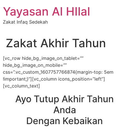
Skip
Yayasan Al HIlal
to
content
Zakat Infaq Sedekah
Zakat Akhir Tahun
[vc_row hide_bg_image_on_tablet=””
hide_bg_image_on_mobile=””
css=”.vc_custom_1607757766874{margin-top: 5em
!important;}”][vc_column icons_position=”left”]
[vc_column_text]
Ayo Tutup Akhir Tahun
Anda
Dengan Kebaikan